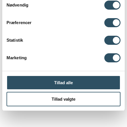
Nødvendig
Mød vores undervisere
Præferencer
Sådan foregår et undervisningsforløb
Statistik
Marketing
Hør hvad eleverne fortæller om os
Tillad alle
Etiske retningslinjer
Tillad valgte
For kommuner og virksomheder ▾