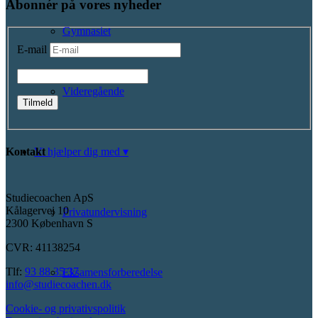
Abonnér på vores nyheder
Gymnasiet
E-mail
Videregående
Kontakt
Vi hjælper dig med ▾
Studiecoachen ApS
Kålagervej 10
Privatundervisning
2300 København S
CVR: 41138254
Tlf:
93 88 35 37
Eksamensforberedelse
info@studiecoachen.dk
Cookie- og privativspolitik