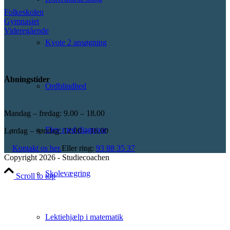
Folkeskolen
Gymnasiet
Videregående
Kvote 2 ansøgning
Åbningstider
Ordblindhed
Mandag – fredag: 9.00 – 18.00
Elev med diagnose
Lørdag – søndag: 12.00 – 16.00
Kontakt os her.
Eller ring:
93 88 35 37
Copyright 2026 - Studiecoachen
Skolevægring
Scroll to top
Lektiehjælp i matematik