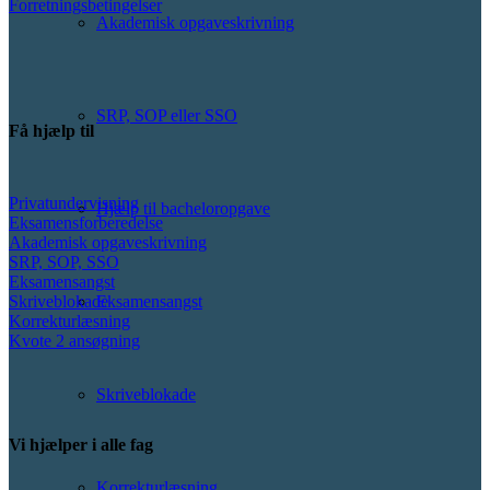
Forretningsbetingelser
Akademisk opgaveskrivning
SRP, SOP eller SSO
Få hjælp til
Privatundervisning
Hjælp til bacheloropgave
Eksamensforberedelse
Akademisk opgaveskrivning
SRP, SOP, SSO
Eksamensangst
Skriveblokade
Eksamensangst
Korrekturlæsning
Kvote 2 ansøgning
Skriveblokade
Vi hjælper i alle fag
Korrekturlæsning