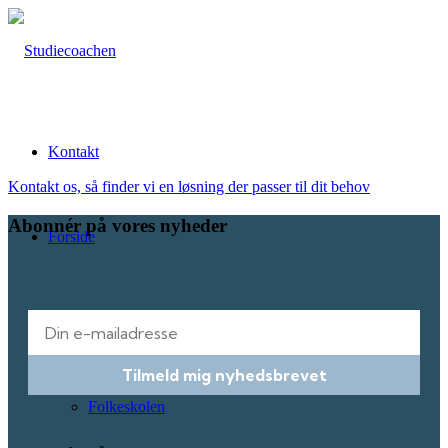
Kontakt
Kontakt os, så finder vi en løsning der passer til dit behov
Abonnér på vores nyheder
Forside
E-mail
Vi hjælper i alle fag ▾
Tilmeld mig nyhedsbrevet
Folkeskolen