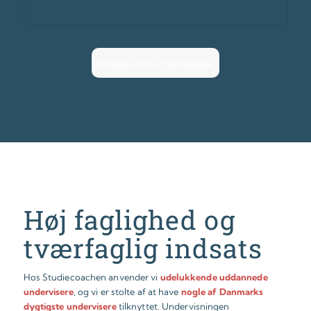
Kontakt os for et samarbejde
Høj faglighed og
tværfaglig indsats
Hos Studiecoachen anvender vi
udelukkende uddannede
undervisere
, og vi er stolte af at have
nogle af Danmarks
dygtigste undervisere
tilknyttet. Undervisningen