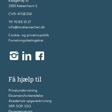
Kålagervej 10
2300 København S
CVR: 41138254
Tlf:
93 88 35 37
info@studiecoachen.dk
Cookie- og privativspolitik
Forretningsbetingelser
Få hjælp til
Privatundervisning
Eksamensforberedelse
Akademisk opgaveskrivning
SRP, SOP, SSO
Eksamensangst