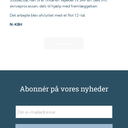
Studiecoachen til at finde en vejleder til SRP’en, dels ifm.
skriveprocessen, dels til hjælp med fremlæggelsen.
Det arbejde blev afsluttet med et flot 12-tal.
N-KBH
Kontakt os
Abonnér på vores nyheder
E-mail