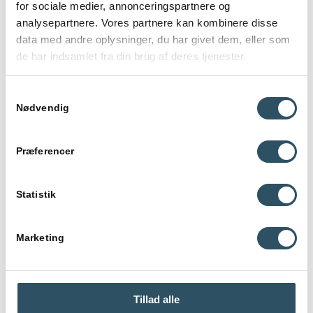
timerne?
for sociale medier, annonceringspartnere og
analysepartnere. Vores partnere kan kombinere disse
data med andre oplysninger, du har givet dem, eller som
Hvad bruger underviseren konkret
forberedelsestiden på?
de har indsamlet fra din brug af deres tjenester.
Hvad betyder underviserens forberedelse for dit
Samtykkevalg
faglige udbytte?
Nødvendig
Er der forskel på forberedelsestiden i startpakker
Præferencer
og abonnementer?
Statistik
Kontakt os
Marketing
Tillad alle