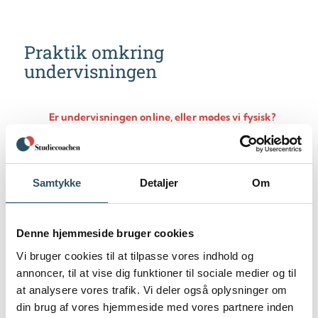
Praktik omkring
undervisningen
Er undervisningen online, eller mødes vi fysisk?
Hvornår kan jeg få undervisning?
Samtykke
Detaljer
Om
Hvorfor er jeres mindste startpakke på 10 timer?
Hvad gør jeg, hvis det ikke fungerer med min
Denne hjemmeside bruger cookies
underviser?
Vi bruger cookies til at tilpasse vores indhold og
Hvad dækker mine timer?
annoncer, til at vise dig funktioner til sociale medier og til
at analysere vores trafik. Vi deler også oplysninger om
din brug af vores hjemmeside med vores partnere inden
Hvorfor indgår underviserens forberedelse i