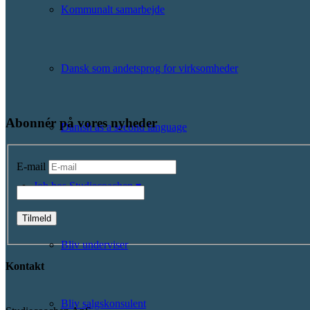
Kommunalt samarbejde
Dansk som andetsprog for virksomheder
Abonnér på vores nyheder
Danish as a second language
E-mail
Job hos Studiecoachen ▾
Bliv underviser
Kontakt
Bliv salgskonsulent