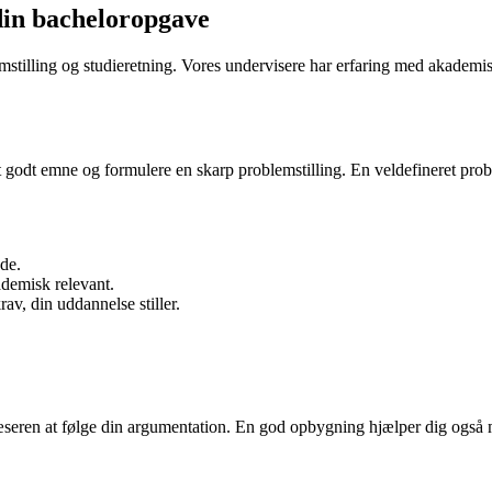
din bacheloropgave
blemstilling og studieretning. Vores undervisere har erfaring med akademi
 et godt emne og formulere en skarp problemstilling. En veldefineret pr
åde.
demisk relevant.
v, din uddannelse stiller.
r læseren at følge din argumentation. En god opbygning hjælper dig og