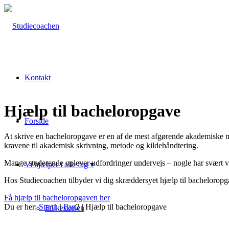
Kontakt
Hjælp til bacheloropgave
Forside
At skrive en bacheloropgave er en af de mest afgørende akademiske mil
kravene til akademisk skrivning, metode og kildehåndtering.
Mange studerende oplever udfordringer undervejs – nogle har svært ve
Vi hjælper i alle fag ▾
Hos Studiecoachen tilbyder vi dig skræddersyet hjælp til bacheloropga
Få hjælp til bacheloropgaven her
Du er her:
Start
1
|
Fag
2
|
Hjælp til bacheloropgave
Folkeskolen