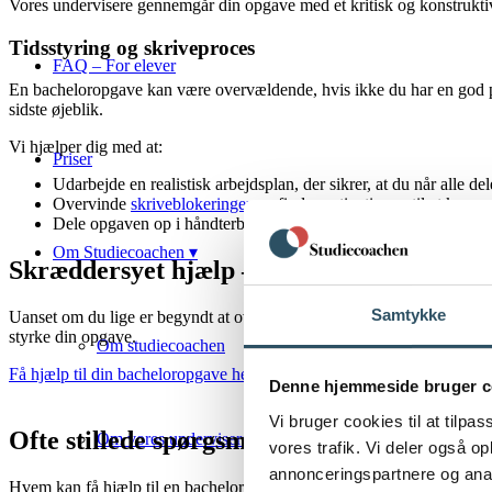
Vores undervisere gennemgår din opgave med et kritisk og konstruktivt
Tidsstyring og skriveproces
FAQ – For elever
En bacheloropgave kan være overvældende, hvis ikke du har en god plan
sidste øjeblik.
Vi hjælper dig med at:
Priser
Udarbejde en realistisk arbejdsplan, der sikrer, at du når alle del
Overvinde
skriveblokeringer
og finde motivationen til at komm
Dele opgaven op i håndterbare dele, så processen bliver mere o
Om Studiecoachen ▾
Skræddersyet hjælp – uanset hvor du er i 
Samtykke
Uanset om du lige er begyndt at overveje dit emne, eller om du er i de 
styrke din opgave.
Om studiecoachen
Få hjælp til din bacheloropgave her
Denne hjemmeside bruger c
Vi bruger cookies til at tilpas
Ofte stillede spørgsmål om hjælp til bach
Om vores undervisere
vores trafik. Vi deler også 
annonceringspartnere og anal
Hvem kan få hjælp til en bacheloropgave?