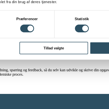
et fra din brug af deres tjenester.
e, uanset hvilket fagområde eller uddannelsesinstitution de tilhører. Vi
 struktur, metode eller sparring på deres problemstilling.
Præferencer
Statistik
n. Uanset om du har brug for en tidlig sparring på din problemformuleri
og velstruktureret.
Tillad valgte
oder, både kvalitative og kvantitative. Vi hjælper dig med metodevalg, 
edning, sparring og feedback, så du selv kan udvikle og skrive din opga
ademiske proces.