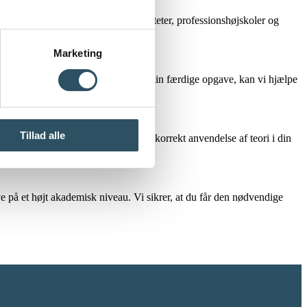
 hjælper både studerende på universiteter, professionshøjskoler og
Marketing
ng eller en grundig gennemlæsning af din færdige opgave, kan vi hjælpe
Tillad alle
formulering af forskningsdesign og korrekt anvendelse af teori i din
ve på et højt akademisk niveau. Vi sikrer, at du får den nødvendige