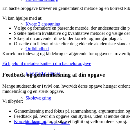
En bacheloropgave kræver en gennemtænkt metode og en korrekt kildeh
Vi kan hjælpe med at:
Kvote 2 ansøgning
Vælge og formulere en passende metode, der understøtter din 
Skelne mellem kvalitative og kvantitative metoder og vælge den
Sikre, at du anvender dine kilder korrekt og undgår plagiat.
Opsætte din litteraturliste efter de gældende akademiske standar
Ordblindhed
Korrekt metodevalg og kildebrug er afgørende for opgavens troværdigh
Få hjælp til metodeafsnittet i din bacheloropgave
Elev med diagnose
Feedback og gennemlæsning af din opgave
Mange studerende er i tvivl om, hvorvidt deres opgave hænger ordentl
middelmådig og en stærk opgave.
Skolevægring
Vi tilbyder:
Gennemlæsning med fokus på sammenhæng, argumentation og 
Feedback på, hvor din opgave kan styrkes, uden at ændre dit a
Korrekturlæsning
for at sikre et fejlfrit og velformuleret sprog.
Lektiehjælp i matematik