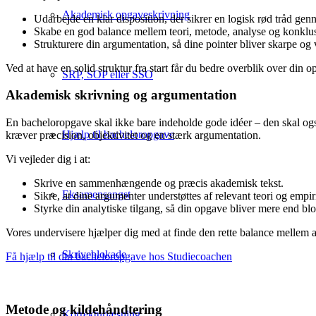
Akademisk opgaveskrivning
Udarbejde en klar disposition, der sikrer en logisk rød tråd ge
Skabe en god balance mellem teori, metode, analyse og konklu
Strukturere din argumentation, så dine pointer bliver skarpe o
Ved at have en solid struktur fra start får du bedre overblik over din
SRP, SOP eller SSO
Akademisk skrivning og argumentation
En bacheloropgave skal ikke bare indeholde gode idéer – den skal ogs
Hjælp til bacheloropgave
kræver præcision, objektivitet og en stærk argumentation.
Vi vejleder dig i at:
Skrive en sammenhængende og præcis akademisk tekst.
Eksamensangst
Sikre, at dine argumenter understøttes af relevant teori og empir
Styrke din analytiske tilgang, så din opgave bliver mere end blo
Vores undervisere hjælper dig med at finde den rette balance mellem a
Skriveblokade
Få hjælp til din bacheloropgave hos Studiecoachen
Metode og kildehåndtering
Korrekturlæsning