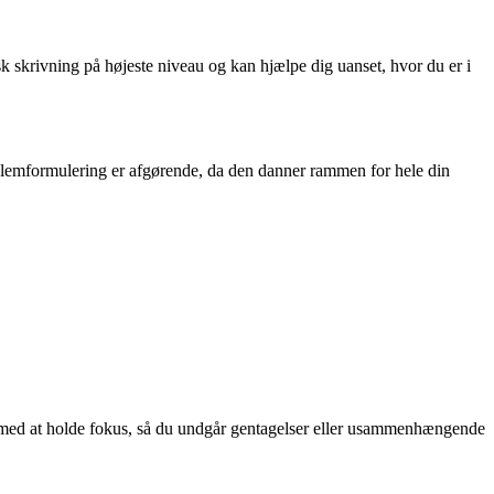
sk skrivning på højeste niveau og kan hjælpe dig uanset, hvor du er i
oblemformulering er afgørende, da den danner rammen for hele din
så med at holde fokus, så du undgår gentagelser eller usammenhængende