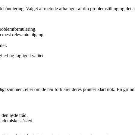
åndtering. Valget af metode afhænger af din problemstilling og det ak
problemformulering.
 mest relevante tilgang.
der.
ed og faglige kvalitet.
igt sammen, eller om de har forklaret deres pointer klart nok. En gru
den røde tråd.
kademiske ståsted.