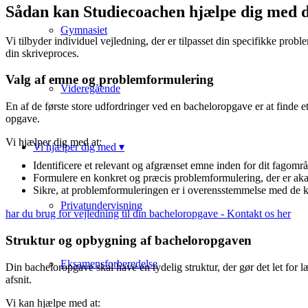
Sådan kan Studiecoachen hjælpe dig med 
Gymnasiet
Vi tilbyder individuel vejledning, der er tilpasset din specifikke pro
din skriveproces.
Valg af emne og problemformulering
Videregående
En af de første store udfordringer ved en bacheloropgave er at finde
opgave.
Vi hjælper dig med at:
Vi hjælper dig med ▾
Identificere et relevant og afgrænset emne inden for dit fagomr
Formulere en konkret og præcis problemformulering, der er aka
Sikre, at problemformuleringen er i overensstemmelse med de kra
Privatundervisning
har du brug for vejledning til din bacheloropgave - Kontakt os her
Struktur og opbygning af bacheloropgaven
Eksamensforberedelse
Din bacheloropgave skal have en tydelig struktur, der gør det let fo
afsnit.
Vi kan hjælpe med at: