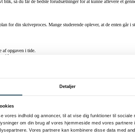
 blik, så du får de bedste forudsætninger for at kunne aflevere et gen
 for din skriveproces. Mange studerende oplever, at de enten går i stå
e af opgaven i tide.
e videre.
verskuelig.
processen
Detaljer
sidste faser af din opgave, så kan vi hjælpe dig. Vores vejledere tilpass
ookies
se vores indhold og annoncer, til at vise dig funktioner til sociale
eloropgaven
oplysninger om din brug af vores hjemmeside med vores partnere i
ysepartnere. Vores partnere kan kombinere disse data med andr