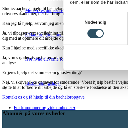
dem, eller som de har indsaml
Studiecoachens hjælp til bacheloropgaver er relevant for alle studerend
Mød vores undervisere
erhvervsakademier, der har brug for vejledning til akademisk skrivning,
Samtykkevalg
Nødvendig
Kan jeg få hjælp, selvom jeg allerede er langt i skriveprocessen?
Ja, vi tilpasser vores vejledning til, hvor du befinder dig i processe
Sådan foregår et undervisningsforløb
dig med at optimere dit arbejde og sikre, at din opgave fremstår skarp 
Kan I hjælpe med specifikke akademiske metoder?
Ja, vores undervisere har erfaring med en bred vifte af akademiske met
Hør hvad eleverne fortæller om os
analyse.
Er jeres hjælp det samme som ghostwriting?
Nej, vi skriver ikke opgaver for studerende. Vores hjælp består i vejl
Etiske retningslinjer
støtte til at forbedre dit arbejde og få en stærkere forståelse af den ak
Kontakt os og få hjælp til din bacheloropgave
For kommuner og virksomheder ▾
Abonnér på vores nyheder