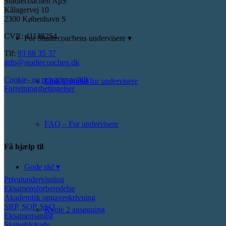
Studiecoachen ApS
Kålagervej 10
2300 København S
CVR: 41138254
For Studiecoachens undervisere ▾
Tlf:
93 88 35 37
info@studiecoachen.dk
Cookie- og privativspolitik
Link til portal for undervisere
Forretningsbetingelser
FAQ – For undervisere
Få hjælp til
Gode råd ▾
Privatundervisning
Eksamensforberedelse
Akademisk opgaveskrivning
SRP, SOP, SSO
Kvote 2 ansøgning
Eksamensangst
Skriveblokade