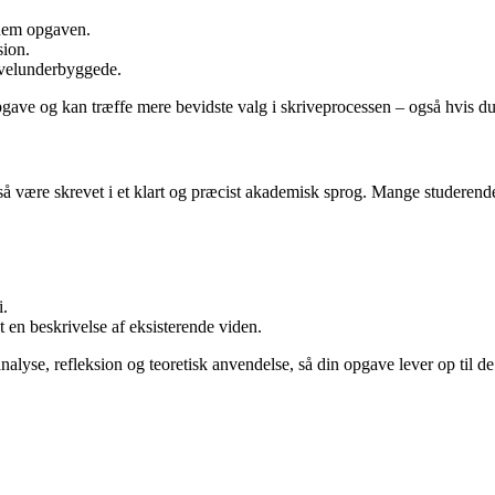
nnem opgaven.
sion.
g velunderbyggede.
 opgave og kan træffe mere bevidste valg i skriveprocessen – også hvis 
å være skrevet i et klart og præcist akademisk sprog. Mange studerende
i.
t en beskrivelse af eksisterende viden.
nalyse, refleksion og teoretisk anvendelse, så din opgave lever op til d