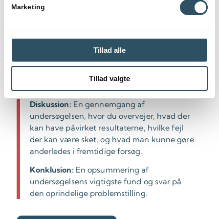
eksperimenter, der er anvendt til at
Marketing
indsamle data.
Resultater:
En præsentation af de data, der
er indsamlet, ofte i form af tabeller, grafer
Tillad alle
eller diagrammer.
Analyse:
En gennemgang af resultaterne og
Tillad valgte
en vurdering af, hvad de betyder.
Diskussion:
En gennemgang af
undersøgelsen, hvor du overvejer, hvad der
kan have påvirket resultaterne, hvilke fejl
der kan være sket, og hvad man kunne gøre
anderledes i fremtidige forsøg.
Konklusion:
En opsummering af
undersøgelsens vigtigste fund og svar på
den oprindelige problemstilling.