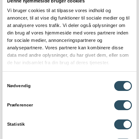
Denne hjemmeside bruger cookies
Vi bruger cookies til at tilpasse vores indhold og
annoncer, til at vise dig funktioner til sociale medier og til
at analysere vores trafik. Vi deler også oplysninger om
din brug af vores hjemmeside med vores partnere inden
for sociale medier, annonceringspartnere og
Skriftlig opgave
analysepartnere. Vores partnere kan kombinere disse
data med andre oplysninger, du har givet dem, eller som
de har indsamlet fra din brug af deres tjenester.
Den skriftlige opgave er en vigtig del af NV-eksamenen. Her
skal du præsentere din undersøgelse, analysere resultaterne
og forklare deres arbejdsproces. En god opgave indeholder
Samtykkevalg
typisk følgende elementer:
Nødvendig
Introduktion:
En kort præsentation af
emnet, og hvorfor det er relevant.
Præferencer
Hypotese:
En formulering af, hvad du
forventer at finde i undersøgelsen.
Statistik
Metode:
En beskrivelse af de metoder og