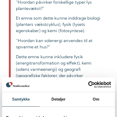
“Hvordan påvirker forskellige typer lys
plantevækst?”
Et emne som dette kunne inddrage biologi
(planters vækstcyklus), fysik (lysets
egenskaber) og kemi (fotosyntese).
“Hvordan kan solenergi anvendes til at
opvarme et hus?”
Dette emne kunne inkludere fysik
(energitransformation og effekt), kemi
(solens varmeenergi) og geografi
(geografiske faktorer, der påvirker
solenergiens effektivitet).
Disse eksempler illustrerer, hvordan du skal kunne arbejde på
tværs af fag og kombinere teori og praksis for at besvare dit
Samtykke
Detaljer
Om
valgte problemstillinger.