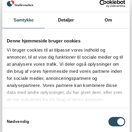
Mange skriveblokader udspringer af et præstationspres, eller
kommer fra tidligere negative erfaringer. Det skaber en
usikkerhed, som bliver selvforstærkende og gør det svært at
Samtykke
Detaljer
Om
komme i gang. Andre skriveblokader kommer af manglende
motivation eller overskud, mens sproglige udfordringer også
kan være årsag.
Denne hjemmeside bruger cookies
Vi bruger cookies til at tilpasse vores indhold og
annoncer, til at vise dig funktioner til sociale medier og til
at analysere vores trafik. Vi deler også oplysninger om
din brug af vores hjemmeside med vores partnere inden
for sociale medier, annonceringspartnere og
analysepartnere. Vores partnere kan kombinere disse
data med andre oplysninger, du har givet dem, eller som
de har indsamlet fra din brug af deres tjenester.
Samtykkevalg
Nødvendig