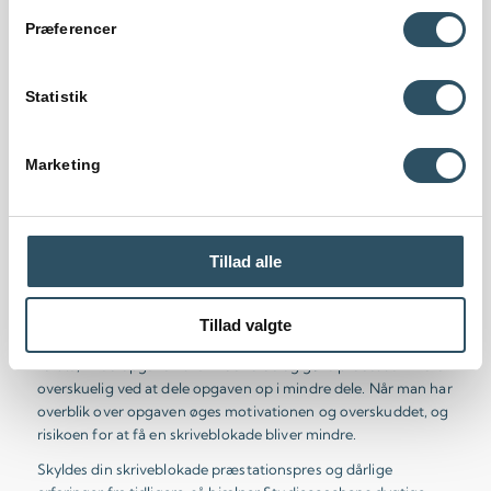
Præferencer
Få hjælp til at
ophæve din
Statistik
skriveblokade
Marketing
En skriveblokade kan føles som en massiv mur, der effektivt
spærrer for at få skrevet dét, der skal skrives. Men faktisk er
muren lettere nedbrydelig, end du fornemmer. Med samtaler
Tillad alle
og enkle teknikker er det muligt at ophæve blokaden og igen
blive tryg i din skriveproces.
Studiecoachens erfarne undervisere hjælper dig med at få
Tillad valgte
skabt et overblik over den store opgave og hjælper dig med at
forstå, hvad opgaven skal indeholde og gøre processen mere
overskuelig ved at dele opgaven op i mindre dele. Når man har
overblik over opgaven øges motivationen og overskuddet, og
risikoen for at få en skriveblokade bliver mindre.
Skyldes din skriveblokade præstationspres og dårlige