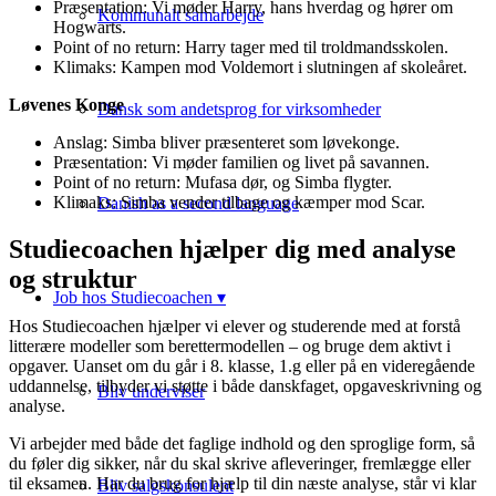
Præsentation: Vi møder Harry, hans hverdag og hører om
Kommunalt samarbejde
Hogwarts.
Point of no return: Harry tager med til troldmandsskolen.
Klimaks: Kampen mod Voldemort i slutningen af skoleåret.
Løvenes Konge
Dansk som andetsprog for virksomheder
Anslag: Simba bliver præsenteret som løvekonge.
Præsentation: Vi møder familien og livet på savannen.
Point of no return: Mufasa dør, og Simba flygter.
Klimaks: Simba vender tilbage og kæmper mod Scar.
Danish as a second language
Studiecoachen hjælper dig med analyse
og struktur
Job hos Studiecoachen ▾
Hos Studiecoachen hjælper vi elever og studerende med at forstå
litterære modeller som berettermodellen – og bruge dem aktivt i
opgaver. Uanset om du går i 8. klasse, 1.g eller på en videregående
uddannelse, tilbyder vi støtte i både danskfaget, opgaveskrivning og
Bliv underviser
analyse.
Vi arbejder med både det faglige indhold og den sproglige form, så
du føler dig sikker, når du skal skrive afleveringer, fremlægge eller
til eksamen. Har du brug for hjælp til din næste analyse, står vi klar
Bliv salgskonsulent