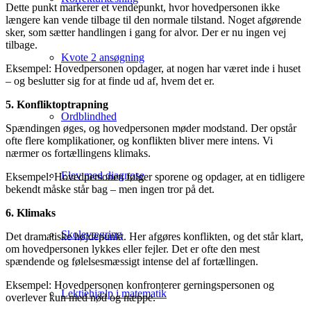
Dette punkt markerer et vendepunkt, hvor hovedpersonen ikke
længere kan vende tilbage til den normale tilstand. Noget afgørende
sker, som sætter handlingen i gang for alvor. Der er nu ingen vej
tilbage.
Kvote 2 ansøgning
Eksempel: Hovedpersonen opdager, at nogen har været inde i huset
– og beslutter sig for at finde ud af, hvem det er.
5. Konfliktoptrapning
Ordblindhed
Spændingen øges, og hovedpersonen møder modstand. Der opstår
ofte flere komplikationer, og konflikten bliver mere intens. Vi
nærmer os fortællingens klimaks.
Elev med diagnose
Eksempel: Hovedpersonen følger sporene og opdager, at en tidligere
bekendt måske står bag – men ingen tror på det.
6. Klimaks
Skolevægring
Det dramatiske højdepunkt. Her afgøres konflikten, og det står klart,
om hovedpersonen lykkes eller fejler. Det er ofte den mest
spændende og følelsesmæssigt intense del af fortællingen.
Eksempel: Hovedpersonen konfronterer gerningspersonen og
Lektiehjælp i matematik
overlever kun med nød og næppe.