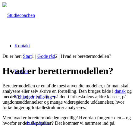
Kontakt
Du er her:
Start
1
|
Gode råd
2
|
Hvad er berettermodellen?
Hvad er berettermodellen?
Forside
Berettermodellen er en af de mest anvendte modeller, når man skal
analysere eller selv skrive en fortælling. Den bruges både i
dansk
og
mediefag – og du vil støde på den i folkeskolens ældre klasser, på
Vi hjælper i alle fag ▾
ungdomsuddannelser og mange videregående uddannelser, hvor
fortællinger og fortællestrukturer analyseres.
Men hvad er berettermodellen egentlig? Hvordan fungerer den – og
Folkeskolen
hvorfor er den så populær? Det kommer vi nærmere ind på.