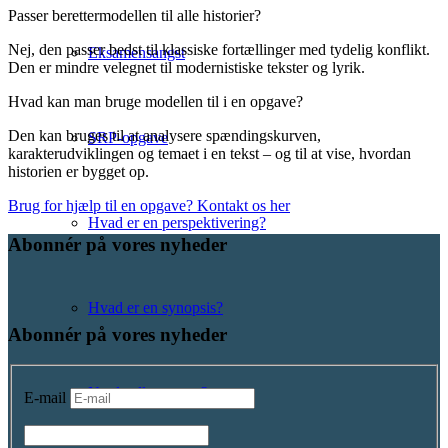
Passer berettermodellen til alle historier?
Nej, den passer bedst til klassiske fortællinger med tydelig konflikt.
Eksamensangst
Den er mindre velegnet til modernistiske tekster og lyrik.
Hvad kan man bruge modellen til i en opgave?
Den kan bruges til at analysere spændingskurven,
SRP-opgave
karakterudviklingen og temaet i en tekst – og til at vise, hvordan
historien er bygget op.
Brug for hjælp til en opgave? Kontakt os her
Hvad er en perspektivering?
Abonnér på vores nyheder
Hvad er en synopsis?
Abonnér på vores nyheder
Nogle eller nogen?
E-mail