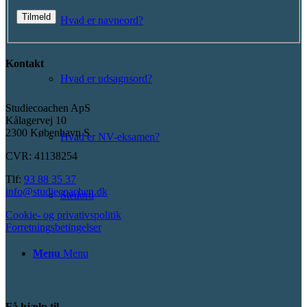
Hvad er navneord?
Kontakt
Hvad er udsagnsord?
Studiecoachen ApS
Kålagervej 10
2300 København S
Hvad er NV-eksamen?
CVR: 41138254
Tlf:
93 88 35 37
info@studiecoachen.dk
Stedord
Cookie- og privativspolitik
Forretningsbetingelser
Menu
Menu
Få hjælp til