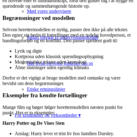
en novelle eller et filmmanuskript, fordi den guider dig i at bygge en
spændende og sammenhængende historie op.
Mød vores undervisere
Begrænsninger ved modellen
Selvom berettermodellen er nyttig, passer den ikke på alle tekster.
Den egner sig bedst til fortællinger med en tydelig hovedperson, et
Sådan foregår et undervisningsforløb
handlingsforløb og en konflikt. Den passer sjældent godt til:
Lyrik og digte
Kortprosa uden klassisk spændingsopbygning
Modernistiske tekster uden kronologi
Hør hvad eleverne fortæller om os
Åbne slutninger uden egentlig klimaks
Derfor er det vigtigt at bruge modellen med omtanke og være
bevidst om dens begrænsninger.
Etiske retningslinjer
Eksempler fra kendte fortællinger
Mange film og bøger følger berettermodellen næsten punkt for
punkt. Her er to eksempler:
For kommuner og virksomheder ▾
Harry Potter og De Vises Sten
Anslag: Harry lever et trist liv hos familien Dursley.