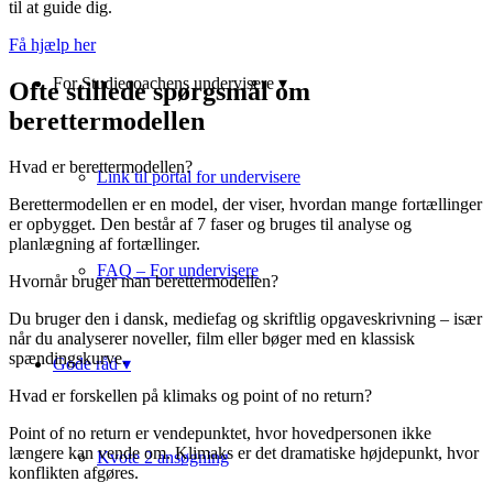
til at guide dig.
Få hjælp her
For Studiecoachens undervisere ▾
Ofte stillede spørgsmål om
berettermodellen
Hvad er berettermodellen?
Link til portal for undervisere
Berettermodellen er en model, der viser, hvordan mange fortællinger
er opbygget. Den består af 7 faser og bruges til analyse og
planlægning af fortællinger.
FAQ – For undervisere
Hvornår bruger man berettermodellen?
Du bruger den i dansk, mediefag og skriftlig opgaveskrivning – især
når du analyserer noveller, film eller bøger med en klassisk
spændingskurve.
Gode råd ▾
Hvad er forskellen på klimaks og point of no return?
Point of no return er vendepunktet, hvor hovedpersonen ikke
længere kan vende om. Klimaks er det dramatiske højdepunkt, hvor
Kvote 2 ansøgning
konflikten afgøres.