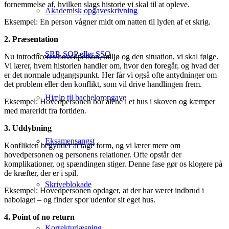
fornemmelse af, hvilken slags historie vi skal til at opleve.
Akademisk opgaveskrivning
Eksempel: En person vågner midt om natten til lyden af et skrig.
2. Præsentation
SRP, SOP eller SSO
Nu introduceres hovedperson, miljø og den situation, vi skal følge.
Vi lærer, hvem historien handler om, hvor den foregår, og hvad der
er det normale udgangspunkt. Her får vi også ofte antydninger om
det problem eller den konflikt, som vil drive handlingen frem.
Hjælp til bacheloropgave
Eksempel: Hovedpersonen bor alene i et hus i skoven og kæmper
med mareridt fra fortiden.
3. Uddybning
Eksamensangst
Konflikten begynder at tage form, og vi lærer mere om
hovedpersonen og personens relationer. Ofte opstår der
komplikationer, og spændingen stiger. Denne fase gør os klogere på
de kræfter, der er i spil.
Skriveblokade
Eksempel: Hovedpersonen opdager, at der har været indbrud i
nabolaget – og finder spor udenfor sit eget hus.
4. Point of no return
Korrekturlæsning