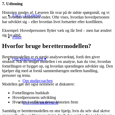
7. Udtoning
Historien rundes af. Læseren får svar på de sidste spørgsmål, og vi
FAQ – For elever
ser, hvordan situationen ender. Ofte vises, hvordan hovedpersonen
har udviklet sig – eller hvordan livet fortsætter efter konflikten.
Eksempel: Hovedpersonen flytter væk og får fred – men har ændret
sig for altid.
Priser
Hvorfor bruge berettermodellen?
Berettermodellen er et stærkt analyseværktøj, fordi den giver
Om Studiecoachen ▾
struktur. Når du bruger modellen i en analyse, kan du vise, hvordan
fortællingen er bygget op, og hvordan spændingen udvikler sig. Den
hjælper dig med at forstå sammenhængen mellem handling,
personer og tema.
Om studiecoachen
Modellen gør det også nemmere at diskutere:
Fortællingens budskab
Hovedpersonens udvikling
Hvordan konflikten driver historien frem
Om vores undervisere
Samtidig er berettermodellen en stor hjælp, hvis du selv skal skrive