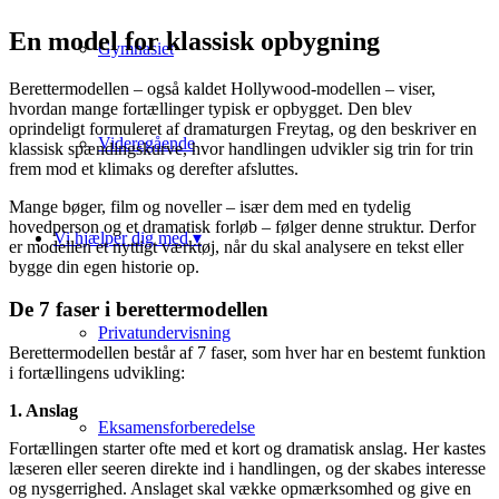
En model for klassisk opbygning
Gymnasiet
Berettermodellen – også kaldet Hollywood-modellen – viser,
hvordan mange fortællinger typisk er opbygget. Den blev
oprindeligt formuleret af dramaturgen Freytag, og den beskriver en
Videregående
klassisk spændingskurve, hvor handlingen udvikler sig trin for trin
frem mod et klimaks og derefter afsluttes.
Mange bøger, film og noveller – især dem med en tydelig
hovedperson og et dramatisk forløb – følger denne struktur. Derfor
Vi hjælper dig med ▾
er modellen et nyttigt værktøj, når du skal analysere en tekst eller
bygge din egen historie op.
De 7 faser i berettermodellen
Privatundervisning
Berettermodellen består af 7 faser, som hver har en bestemt funktion
i fortællingens udvikling:
1. Anslag
Eksamensforberedelse
Fortællingen starter ofte med et kort og dramatisk anslag. Her kastes
læseren eller seeren direkte ind i handlingen, og der skabes interesse
og nysgerrighed. Anslaget skal vække opmærksomhed og give en