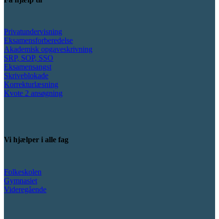
Privatundervisning
Eksamensforberedelse
Akademisk opgaveskrivning
SRP, SOP, SSO
Eksamensangst
Skriveblokade
Korrekturlæsning
Kvote 2 ansøgning
Vi hjælper i alle fag
Folkeskolen
Gymnasiet
Videregående