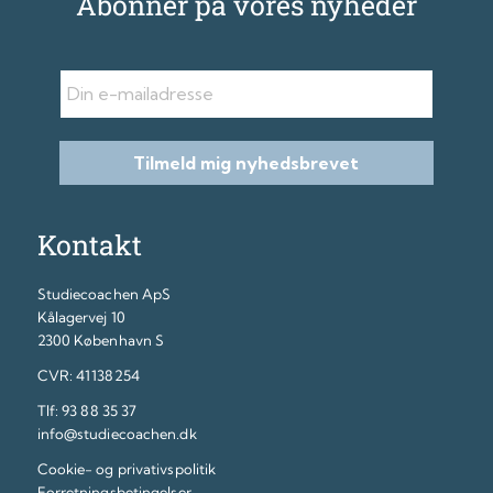
Abonnér på vores nyheder
E-mail
Tilmeld mig nyhedsbrevet
Kontakt
Studiecoachen ApS
Kålagervej 10
2300 København S
CVR: 41138254
Tlf:
93 88 35 37
info@studiecoachen.dk
Cookie- og privativspolitik
Forretningsbetingelser