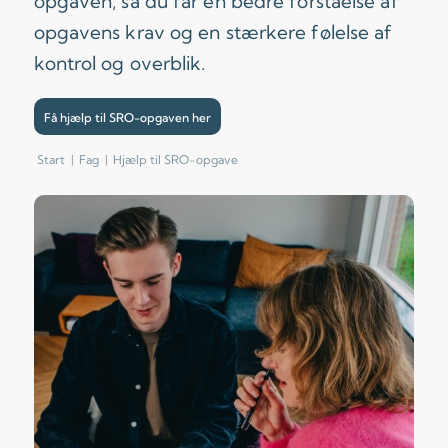
opgaven, så du får en bedre forståelse af
opgavens krav og en stærkere følelse af
kontrol og overblik.
Få hjælp til SRO-opgaven her
Start
|
Fag
|
Hjælp til SRO-opgave