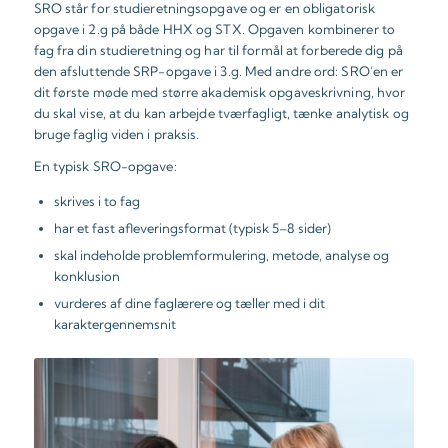
SRO står for studieretningsopgave og er en obligatorisk
opgave i 2.g på både HHX og STX. Opgaven kombinerer to
fag fra din studieretning og har til formål at forberede dig på
den afsluttende SRP-opgave i 3.g. Med andre ord: SRO’en er
dit første møde med større akademisk opgaveskrivning, hvor
du skal vise, at du kan arbejde tværfagligt, tænke analytisk og
bruge faglig viden i praksis.
En typisk SRO-opgave:
skrives i to fag
har et fast afleveringsformat (typisk 5–8 sider)
skal indeholde problemformulering, metode, analyse og
konklusion
vurderes af dine faglærere og tæller med i dit
karaktergennemsnit