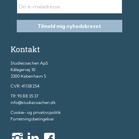
E-mail
Tilmeld mig nyhedsbrevet
Kontakt
Studiecoachen ApS
Kålagervej 10
2300 København S
CVR: 41138254
Tlf:
93 88 35 37
info@studiecoachen.dk
Cookie- og privativspolitik
Forretningsbetingelser