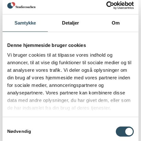
Vinkle din analyse, så den fører frem mod en
tydelig konklusion.
Samtykke
Detaljer
Om
Vi sørger for, at din faglighed får plads – på en
måde, der er både forståelig og skarp.
Denne hjemmeside bruger cookies
Vi bruger cookies til at tilpasse vores indhold og
annoncer, til at vise dig funktioner til sociale medier og til
at analysere vores trafik. Vi deler også oplysninger om
Sproglig og akademisk
din brug af vores hjemmeside med vores partnere inden
vejledning
for sociale medier, annonceringspartnere og
analysepartnere. Vores partnere kan kombinere disse
data med andre oplysninger, du har givet dem, eller som
En god idé kan let drukne i uklare sætninger eller
upræcist sprog. Akademisk skrivning behøver
de har indsamlet fra din brug af deres tjenester.
ikke være svært, men det kræver øvelse og
bevidsthed. Vi hjælper dig med at:
Samtykkevalg
Nødvendig
Skrive klart og præcist, så dine pointer ikke
drukner i fyldord eller lange sætninger.