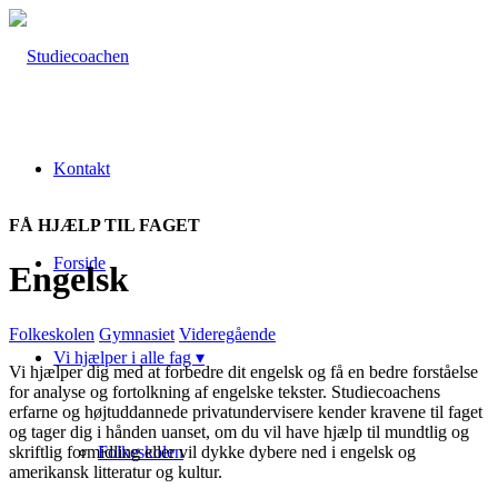
Kontakt
FÅ HJÆLP TIL FAGET
Forside
Engelsk
Folkeskolen
Gymnasiet
Videregående
Vi hjælper i alle fag ▾
Vi hjælper dig med at forbedre dit engelsk og få en bedre forståelse
for analyse og fortolkning af engelske tekster. Studiecoachens
erfarne og højtuddannede privatundervisere kender kravene til faget
og tager dig i hånden uanset, om du vil have hjælp til mundtlig og
skriftlig formidling eller vil dykke dybere ned i engelsk og
Folkeskolen
amerikansk litteratur og kultur.