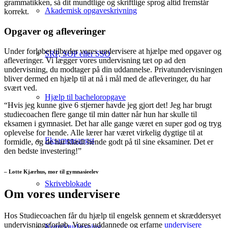
grammatikken, så dit mundtlige og skriftlige sprog altid fremstår
Akademisk opgaveskrivning
korrekt.
Opgaver og afleveringer
Under forløbet tilbyder vores undervisere at hjælpe med opgaver og
SRP, SOP eller SSO
afleveringer. Vi lægger vores undervisning tæt op ad den
undervisning, du modtager på din uddannelse. Privatundervisningen
bliver dermed en hjælp til at nå i mål med de afleveringer, du har
svært ved.
Hjælp til bacheloropgave
“Hvis jeg kunne give 6 stjerner havde jeg gjort det! Jeg har brugt
studiecoachen flere gange til min datter når hun har skulle til
eksamen i gymnasiet. Det har alle gange været en super god og tryg
oplevelse for hende. Alle lærer har været virkelig dygtige til at
Eksamensangst
formidle, og de har klædt hende godt på til sine eksaminer. Det er
den bedste investering!”
– Lotte Kjærhus, mor til gymnasieelev
Skriveblokade
Om vores undervisere
Hos Studiecoachen får du hjælp til engelsk gennem et skræddersyet
undervisningsforløb. Vores uddannede og erfarne
undervisere
Korrekturlæsning