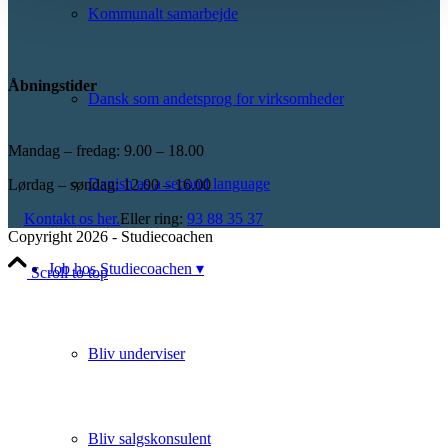
Kommunalt samarbejde
Åbningstider
Dansk som andetsprog for virksomheder
Mandag – fredag: 9.00 – 18.00
Danish as a second language
Lørdag – søndag: 12.00 – 16.00
Kontakt os her.
Eller ring:
93 88 35 37
Copyright 2026 - Studiecoachen
Job hos Studiecoachen ▾
Scroll to top
Bliv underviser
Bliv salgskonsulent