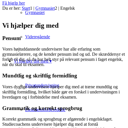
Få hjælp her
Du er her:
Start
1
|
Gymnasiet
2
|
Engelsk
Gymnasiet
Vi hjælper dig med
Videregående
Pensum
Vores højtuddannede undervisere har alle erfaring som
gymnasielærere, og de kender pensum ind og ud. De skræddersyr et
forløb til dig, så du har helt styr på relevant pensum i faget engelsk,
Vi hjælper dig med ▾
når du skal til eksamen.
Mundtlig og skriftlig formidling
Privatundervisning
Vores dygtige undervisere hjælper dig med at træne mundtlig og
skriftlig formidling, hvilket både gør en forskel i undervisningen i
hverdagen og i forbindelse med eksamen.
Grammatik og korrekt sprogbrug
Eksamensforberedelse
Korrekt grammatik og sprogbrug er afgørende i engelskfaget.
Studiecoachens undervisere hjælper dig med at forstå