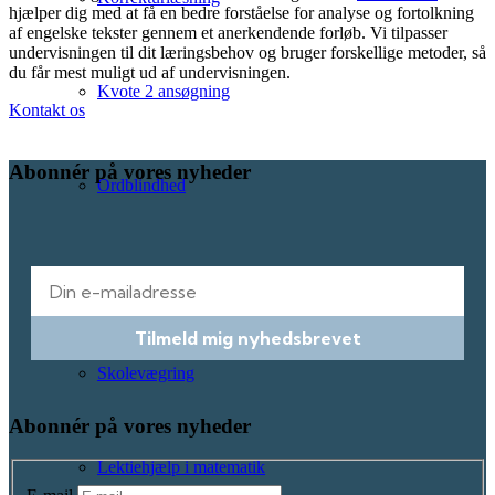
hjælper dig med at få en bedre forståelse for analyse og fortolkning
af engelske tekster gennem et anerkendende forløb. Vi tilpasser
undervisningen til dit læringsbehov og bruger forskellige metoder, så
du får mest muligt ud af undervisningen.
Kvote 2 ansøgning
Kontakt os
Abonnér på vores nyheder
Ordblindhed
E-mail
Elev med diagnose
Tilmeld mig nyhedsbrevet
Skolevægring
Abonnér på vores nyheder
Lektiehjælp i matematik