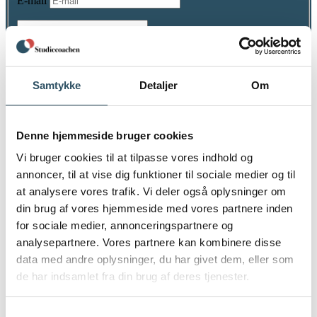
E-mail
FAQ – For elever
Samtykke
Detaljer
Om
Kontakt
Priser
Denne hjemmeside bruger cookies
Studiecoachen ApS
Vi bruger cookies til at tilpasse vores indhold og
Kålagervej 10
Om Studiecoachen ▾
2300 København S
annoncer, til at vise dig funktioner til sociale medier og til
at analysere vores trafik. Vi deler også oplysninger om
CVR: 41138254
din brug af vores hjemmeside med vores partnere inden
Tlf:
93 88 35 37
Om studiecoachen
for sociale medier, annonceringspartnere og
info@studiecoachen.dk
analysepartnere. Vores partnere kan kombinere disse
Cookie- og privativspolitik
data med andre oplysninger, du har givet dem, eller som
Forretningsbetingelser
de har indsamlet fra din brug af deres tjenester.
Om vores undervisere
Samtykkevalg