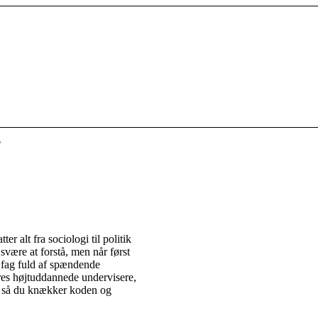
T
r alt fra sociologi til politik
være at forstå, men når først
 fag fuld af spændende
res højtuddannede undervisere,
e, så du knækker koden og