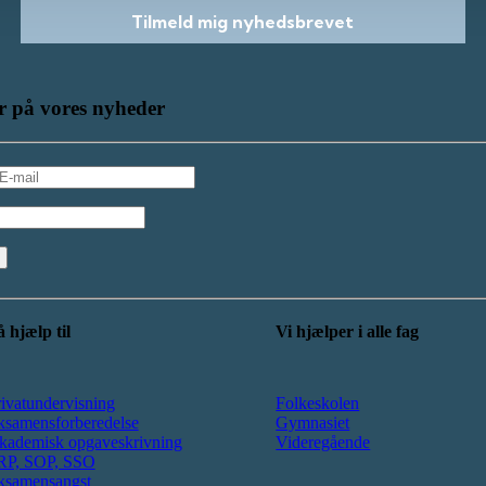
Tilmeld mig nyhedsbrevet
 på vores nyheder
 hjælp til
Vi hjælper i alle fag
ivatundervisning
Folkeskolen
ksamensforberedelse
Gymnasiet
kademisk opgaveskrivning
Videregående
RP, SOP, SSO
ksamensangst