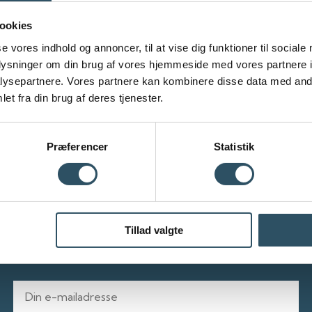
l eksamen! Super hjælp og dejlig personlig kommunikation med både ment
ookies
se vores indhold og annoncer, til at vise dig funktioner til sociale
oplysninger om din brug af vores hjemmeside med vores partnere i
ysepartnere. Vores partnere kan kombinere disse data med andr
et fra din brug af deres tjenester.
ingserfaring inden for
visning. Vores undervisere
ar en anerkendende tilgang til
ehov og indlæringsstil.
Præferencer
Statistik
scipliner, teorier og metoder
 på vores nyheder
Tillad valgte
E-mail