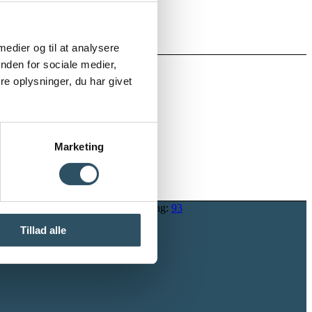
or og adminstration.”
 medier og til at analysere
nden for sociale medier,
e oplysninger, du har givet
Marketing
Kontakt os her.
Eller ring:
93
88 35 37
Tillad alle