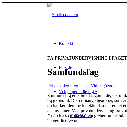
Kontakt
FÅ PRIVATUNDERVISNING I FAGE
Forside
Samfundsfag
Folkeskolen
Gymnasiet
Videregående
Vi hjælper i alle fag ▾
Samfundsfag er et bredt fagområde, der omfatte
og økonomi. Der er mange begreber, som er s
du har lært dem og knækket koden, er det et
diskussioner. Med privatundervisning fra vo
Folkeskolen
får du hjælp til både fagbegreber og metod
hæver dit niveau.