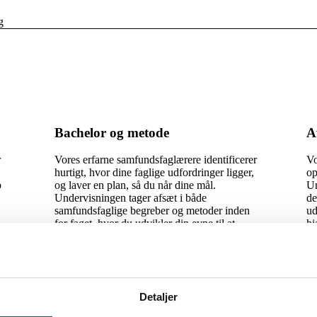
g
Bachelor og metode
A
r
Vores erfarne samfundsfaglærere identificerer
Vo
hurtigt, hvor dine faglige udfordringer ligger,
op
b
og laver en plan, så du når dine mål.
Un
Undervisningen tager afsæt i både
de
samfundsfaglige begreber og metoder inden
ud
for faget, hvor du udvikler din evne til at
hj
formulere, undersøge og forklare
samfundsfaglige problemstillinger.
Detaljer
 til at læse op til eksamen og StudieCoachen hjalp mig hurtigt og fik fund