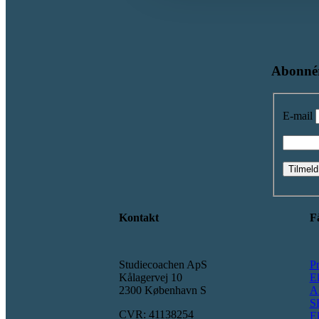
Kvote 2 ansøgning
Abonnér
E-mail
Ordblindhed
Elev med diagnose
Kontakt
Få
Skolevægring
Studiecoachen ApS
Pr
Kålagervej 10
E
2300 København S
A
Lektiehjælp i matematik
S
CVR: 41138254
E