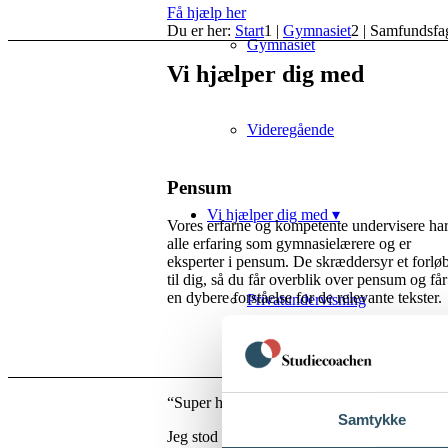
Få hjælp her
Du er her:
Start
1
|
Gymnasiet
2
|
Samfundsfa
Gymnasiet
Vi hjælper dig med
Videregående
Pensum
Vi hjælper dig med ▾
Vores erfarne og kompetente undervisere ha
alle erfaring som gymnasielærere og er
eksperter i pensum. De skræddersyr et forlø
til dig, så du får overblik over pensum og får
en dybere forståelse for de relevante tekster.
Privatundervisning
Eksamensforberedelse
“Super hjælp!
Samtykke
Jeg stod i en presset sitation med kun en uge