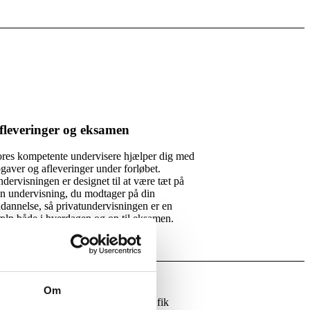
fleveringer og eksamen
res kompetente undervisere hjælper dig med
gaver og afleveringer under forløbet.
dervisningen er designet til at være tæt på
n undervisning, du modtager på din
dannelse, så privatundervisningen er en
ælp både i hverdagen og op til eksamen.
Om
et en fantastisk mentor til mig, der fik