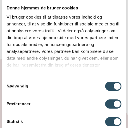
“Super hjælp Jeg fik rigtig god hjælp til
min rapport i bioteknologi og
Denne hjemmeside bruger cookies
procesdesign.”
Vi bruger cookies til at tilpasse vores indhold og
annoncer, til at vise dig funktioner til sociale medier og til
at analysere vores trafik. Vi deler også oplysninger om
– Zarvic
din brug af vores hjemmeside med vores partnere inden
for sociale medier, annonceringspartnere og
analysepartnere. Vores partnere kan kombinere disse
data med andre oplysninger, du har givet dem, eller som
de har indsamlet fra din brug af deres tjenester.
Om vores
Samtykkevalg
undervisere
Nødvendig
Studiecoachens
undervisere
er alle erfarne lærere med flere
Præferencer
års erfaring som både eksaminatorer og censorer i biologi. De
kender alle fagets krav og formalia og kan skræddersy et
forløb ud fra elevens udgangspunkt uanset klassetrin. Vores
Statistik
1:1 privatundervisning har særlig fokus på det enkelte barns