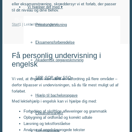
eller eksamenstræning, skræddersyr vi et forløb, der passer
Vi hjælper dig med ▾
til dit niveau og dine behov.
Få lektiehjælp i engelsk hos Studiecoachen
Start
1
|
Lektiehjælp i engelsk
Privatundervisning
Eksamensforberedelse
Få personlig undervisning i
Akademisk opgaveskrivning
engelsk
SRP, SOP eller SSO
Vi ved, at engelsk kan være en udfordring på flere områder –
derfor tilpasser vi undervisningen, så du får mest muligt ud af
forløbet.
Hjælp til bacheloropgave
Med lektiehjælp i engelsk kan vi hjælpe dig med:
Forbedring af skriftlige afleveringer og grammatik
Eksamensangst
Opbygning af ordforråd og korrekt udtale
Læsning og tekstforståelse
Analyse af engelsksprogede tekster
Skriveblokade