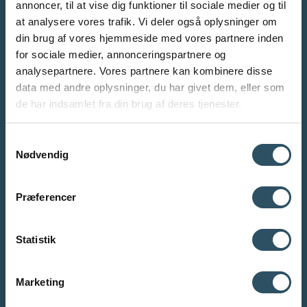
Hvad er en perspektivering?
annoncer, til at vise dig funktioner til sociale medier og til
Få lektiehjælp i engelsk her
at analysere vores trafik. Vi deler også oplysninger om
din brug af vores hjemmeside med vores partnere inden
Hvad er en synopsis?
for sociale medier, annonceringspartnere og
analysepartnere. Vores partnere kan kombinere disse
Om vores
Nogle eller nogen?
data med andre oplysninger, du har givet dem, eller som
de har indsamlet fra din brug af deres tjenester.
undervisere
Hvad er navneord?
Samtykkevalg
Nødvendig
Alle Studiecoachens undervisere har en relevant akademisk
Hvad er udsagnsord?
uddannelse samt solid undervisnings- og censorerfaring.
Derfor kan vi med sikker hånd guide dig igennem både
Præferencer
skriveprocessen og eksamensforberedelsen, uanset om du
Hvad er NV-eksamen?
skal have hjælp til SRP-, SOP- eller SSO-opgaven. Vi
vejleder desuden også i DHO- og SRO-opgaver. Vejledningen
Statistik
er både skriftlig og mundtlig.
Stedord
Mød vores undervisere
Marketing
Menu
Menu