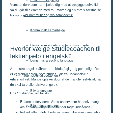
Vores undervisere kan hjælpe dig med at opbygge selvtillid,
så du går til eksamen med ro i maven og en stærk forståelse
For kommuner og virksomheder ▾
for sproget.
Læs mere om eksamensforberedelse
Kommunalt samarbejde
Dansk som andetsprog for virksomheder
Hvorfor vælge Studiecoachen til
lektiehjælp i engelsk?
Danish as a second language
At mestre engelsk åbner døre både fagligt og personligt. Det
er et globalt sprog, som bruges i alt fra uddannelse til
Job hos Studiecoachen ▾
erhvervslivet. Mange oplever dog, at de mangler selvtillid, når
de skal tale eller skrive engelsk.
Bliv underviser
Hos Studiecoachen får du:
Erfarne undervisere: Vores undervisere har selv mange
Bliv salgskonsulent
års erfaring i engelsk og kender faget indgående.
Individuelle forløb: Undervisningen tilpasses dine behov