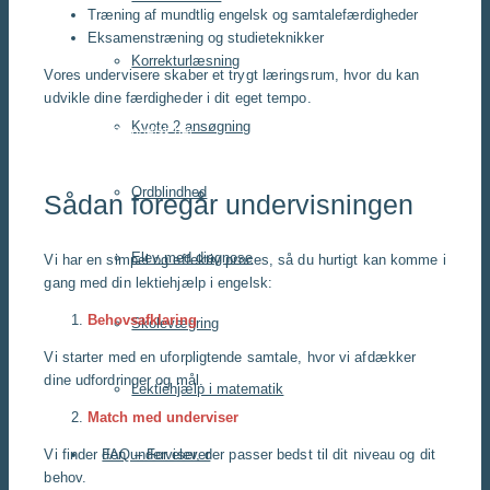
Træning af mundtlig engelsk og samtalefærdigheder
Eksamenstræning og studieteknikker
Korrekturlæsning
Vores undervisere skaber et trygt læringsrum, hvor du kan
udvikle dine færdigheder i dit eget tempo.
Kvote 2 ansøgning
Få hjælp til engelsk her
Ordblindhed
Sådan foregår undervisningen
Elev med diagnose
Vi har en simpel og effektiv proces, så du hurtigt kan komme i
gang med din lektiehjælp i engelsk:
Behovsafklaring
Skolevægring
Vi starter med en uforpligtende samtale, hvor vi afdækker
dine udfordringer og mål.
Lektiehjælp i matematik
Match med underviser
Vi finder den underviser, der passer bedst til dit niveau og dit
FAQ – For elever
behov.