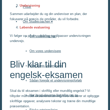
Undervisning
Priser
Sammen udarbejder du og din underviser en plan, der
fokuserer på præcis de områder, du vil forbedre.
Om Studiecoachen ▾
Løbende evaluering
Vi følger op på din udvikling og tilpasser undervisningen
Om studiecoachen
undervejs.
Om vores undervisere
Bliv klar til din
Mød vores undervisere
engelsk-eksamen
Sådan foregår et undervisningsforløb
Skal du til eksamen i skriftlig eller mundtlig engelsk? Vi
Hør hvad eleverne fortæller om os
tilbyder målrettet eksamenstræning, hvor du lærer at opbygge
skriftlige opgaver, analysere tekster og træne din mundtlige
præsentation.
Etiske retningslinjer