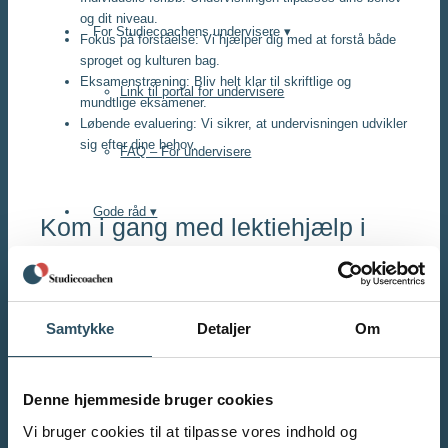
og dit niveau.
For Studiecoachens undervisere ▾
Fokus på forståelse: Vi hjælper dig med at forstå både
sproget og kulturen bag.
Eksamenstræning: Bliv helt klar til skriftlige og
Link til portal for undervisere
mundtlige eksamener.
Løbende evaluering: Vi sikrer, at undervisningen udvikler
sig efter dine behov.
FAQ – For undervisere
Gode råd ▾
Kom i gang med lektiehjælp i
engelsk i dag!
Kvote 2 ansøgning
Uanset om du vil forbedre dit skriftlige engelsk, blive bedre til
at tale sproget eller få hjælp til eksamen, kan vi hjælpe dig.
Samtykke
Detaljer
Om
Eksamensangst
Vores undervisere har allerede hjulpet mange elever med at få
bedre resultater – og vi kan også hjælpe dig!
SRP-opgave
Denne hjemmeside bruger cookies
Ring til os på 93 88 35 37 eller udfyld vores kontaktformular,
så finder vi den rette underviser til dig.
Vi bruger cookies til at tilpasse vores indhold og