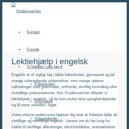
Kontakt
Forside
Lektiehjælp i engelsk
Vi hjælper i alle fag ▾
Engelsk er et vigtigt fag i både folkeskolen, gymnasiet og på
mange videregående uddannelser, men mange oplever
Folkeskolen
udfordringer med grammatik, ordforråd, skriftlig formidling eller
mundtlige præsentationer. Hos Studiecoachen tilbyder vi
lektiehjælp i engelsk, så du kan styrke dine sprogfærdigheder
Gymnasiet
og få mere selvtillid i faget.
Vores erfarne undervisere hjælper dig med at forbedre både dit
Videregående
skriftlige og mundtlige engelsk. Uanset om du har brug for
støtte til skriftlige afleveringer, tekstforståelse, oversættelser