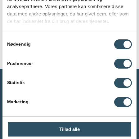
tilgang til undervisning og gennem 1:1 undervisning sørger vi
analysepartnere. Vores partnere kan kombinere disse
for, at dit barns individuelle udvikling er i fokus.
data med andre oplysninger, du har givet dem, eller som
de har indsamlet fra din brug af deres tjenester.
Kontakt os
Samtykkevalg
Nødvendig
Præferencer
Statistik
Abonnér på vores nyheder
Marketing
E-mail
Tillad alle
Tilmeld mig nyhedsbrevet