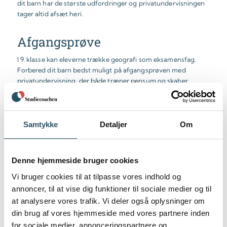
dit barn har de største udfordringer og privatundervisningen
tager altid afsæt heri.
Afgangsprøve
I 9. klasse kan eleverne trække geografi som eksamensfag.
Forbered dit barn bedst muligt på afgangsprøven med
privatundervisning, der både træner pensum og skaber
tryghed i selve eksamenssituationen.
Samtykke
Detaljer
Om
Denne hjemmeside bruger cookies
Om vores
Vi bruger cookies til at tilpasse vores indhold og
undervisere
annoncer, til at vise dig funktioner til sociale medier og til
at analysere vores trafik. Vi deler også oplysninger om
din brug af vores hjemmeside med vores partnere inden
Studiecoachens
undervisere
er alle højtuddannede og har
for sociale medier, annonceringspartnere og
solid undervisningserfaring. Vi har altid en anerkendende