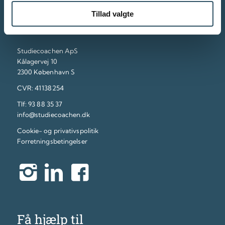
Tillad valgte
Kontakt
Studiecoachen ApS
Kålagervej 10
2300 København S
CVR: 41138254
Tlf:
93 88 35 37
info@studiecoachen.dk
Cookie- og privativspolitik
Forretningsbetingelser
Få hjælp til