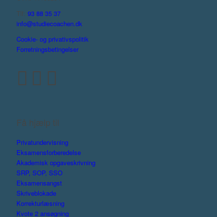
Tlf:
93 88 35 37
info@studiecoachen.dk
Cookie- og privativspolitik
Forretningsbetingelser
Få hjælp til
Privatundervisning
Eksamensforberedelse
Akademisk opgaveskrivning
SRP, SOP, SSO
Eksamensangst
Skriveblokade
Korrekturlæsning
Kvote 2 ansøgning