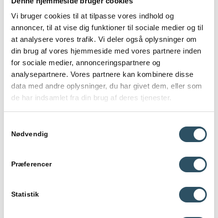
Denne hjemmeside bruger cookies
– Zarvic
Vi bruger cookies til at tilpasse vores indhold og
annoncer, til at vise dig funktioner til sociale medier og til
at analysere vores trafik. Vi deler også oplysninger om
din brug af vores hjemmeside med vores partnere inden
for sociale medier, annonceringspartnere og
OM VORES
analysepartnere. Vores partnere kan kombinere disse
UNDERVISERE
data med andre oplysninger, du har givet dem, eller som
de har indsamlet fra din brug af deres tjenester.
Studiecoachens undervisere har alle solid undervisningserfaring
og er i stand til at videreformidle fagets emner på en måde, der
Samtykkevalg
passer til dig. Vi har altid en anerkendende tilgang til
Nødvendig
undervisning, og undervisningsmetoden bliver tilpasset dit
individuelle behov, hvor vi med 1:1 undervisning sikrer, at dit
læringsbehov er i fokus.
Præferencer
Kontakt os
Statistik
Mød en af vores undervisere