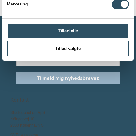
Marketing
Tillad alle
Abonnér på vores nyheder
Tillad valgte
E-mail
Tilmeld mig nyhedsbrevet
Kontakt
Studiecoachen ApS
Kålagervej 10
2300 København S
CVR: 41138254