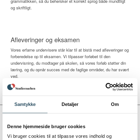
grammatikken, så du behersker et korrekt sprog både mundtligt
og skriftligt.
Afleveringer og eksamen
Vores erfarne undervisere står klar til at bistå med afleveringer og
forberedelse op til eksamen. Vi tilpasser forløbet til den
undervisning, du modtager på skolen, så vores forløb støtter din
læring, og du opnår succes med de faglige områder, du har svært
ved.
Samtykke
Detaljer
Om
“I would like to recommend for the students who are
Denne hjemmeside bruger cookies
interested in studying French or for those who need help in
writing bachelor, master degrees ,the French teacher
Vi bruger cookies til at tilpasse vores indhold og