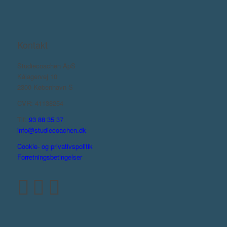
Kontakt
Studiecoachen ApS
Kålagervej 10
2300 København S
CVR: 41138254
Tlf:
93 88 35 37
info@studiecoachen.dk
Cookie- og privativspolitik
Forretningsbetingelser