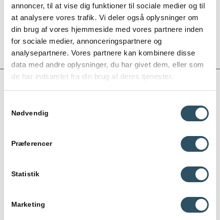
Alexandre Planque Tafteberg. He is good at his job and he
annoncer, til at vise dig funktioner til sociale medier og til
does it with passion. He is very helpful, patient and well
at analysere vores trafik. Vi deler også oplysninger om
prepared.”
din brug af vores hjemmeside med vores partnere inden
– Christina Bonde
for sociale medier, annonceringspartnere og
analysepartnere. Vores partnere kan kombinere disse
data med andre oplysninger, du har givet dem, eller som
de har indsamlet fra din brug af deres tjenester.
Samtykkevalg
Nødvendig
OM VORES
UNDERVISERE
Præferencer
Studiecoachens
undervisere
tilbyder skræddersyet
franskundervisning, hvor vores kvalificerede og erfarne
Statistik
undervisere hjælper dig med alt fra franske begreber til forbedring
af dine sproglige færdigheder. Vi har en anerkendende tilgang til
læring, og dine læringsbehov er altid i fokus, så du får mest
Marketing
muligt ud af undervisningen.