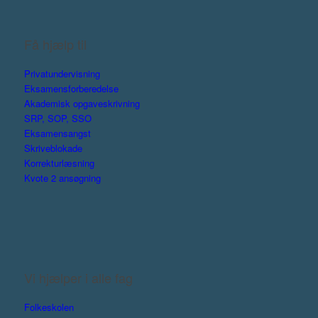
Få hjælp til
Privatundervisning
Eksamensforberedelse
Akademisk opgaveskrivning
SRP, SOP, SSO
Eksamensangst
Skriveblokade
Korrekturlæsning
Kvote 2 ansøgning
Vi hjælper i alle fag
Folkeskolen