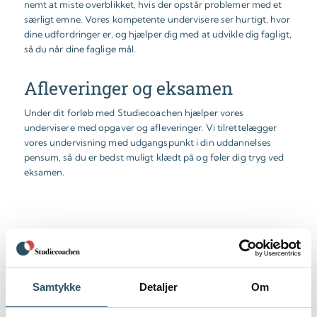
nemt at miste overblikket, hvis der opstår problemer med et
særligt emne. Vores kompetente undervisere ser hurtigt, hvor
dine udfordringer er, og hjælper dig med at udvikle dig fagligt,
så du når dine faglige mål.
Afleveringer og eksamen
Under dit forløb med Studiecoachen hjælper vores
undervisere med opgaver og afleveringer. Vi tilrettelægger
vores undervisning med udgangspunkt i din uddannelses
pensum, så du er bedst muligt klædt på og føler dig tryg ved
eksamen.
“Særdeles god og uvurderlig coach. Ville gøre det igen –
Samtykke
Detaljer
Om
medgiver hermed min varmeste andbefaling”