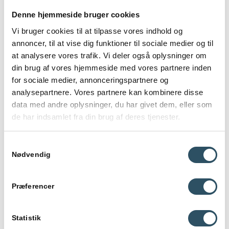
– Charlotte Lohals
Denne hjemmeside bruger cookies
Vi bruger cookies til at tilpasse vores indhold og
annoncer, til at vise dig funktioner til sociale medier og til
at analysere vores trafik. Vi deler også oplysninger om
din brug af vores hjemmeside med vores partnere inden
Om vores
for sociale medier, annonceringspartnere og
undervisere
analysepartnere. Vores partnere kan kombinere disse
data med andre oplysninger, du har givet dem, eller som
de har indsamlet fra din brug af deres tjenester.
Studiecoachens
undervisere
har en anerkendende tilgang til
læring, hvor dit behov altid er i fokus. Undervisningen
skræddersys til dig, og vores undervisere er i stand til at
Samtykkevalg
afkode, hvilke læringsmetoder, der passer bedst til dig. Vores
Nødvendig
undervisere har selv siddet som censorer på de gymnasiale
uddannelser og ved derfor, hvilke krav, der stilles til dig som
elev.
Præferencer
Kontakt os
Statistik