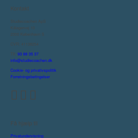
Kontakt
Studiecoachen ApS
Kålagervej 10
2300 København S
CVR: 41138254
Tlf:
93 88 35 37
info@studiecoachen.dk
Cookie- og privativspolitik
Forretningsbetingelser
Få hjælp til
Privatundervisning