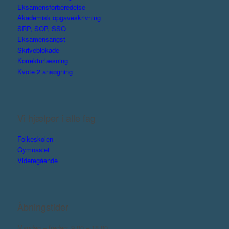
Eksamensforberedelse
Akademisk opgaveskrivning
SRP, SOP, SSO
Eksamensangst
Skriveblokade
Korrekturlæsning
Kvote 2 ansøgning
Vi hjælper i alle fag
Folkeskolen
Gymnasiet
Videregående
Åbningstider
Mandag – fredag: 9.00 – 18.00